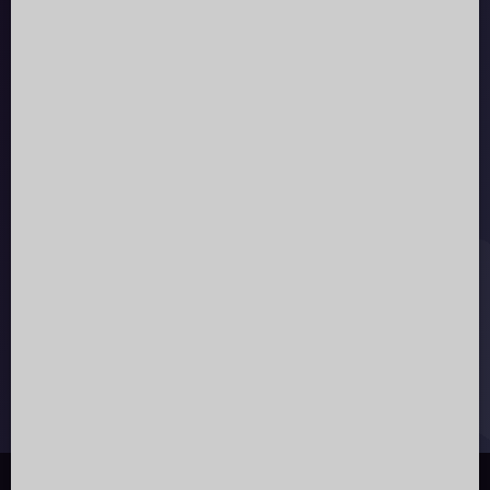
Sicher bezahlen:
Newsletter
Mit unserem Newsletter bist du immer up to date.
ZUR NEWSLETTERANMELDUNG