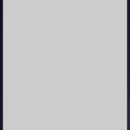
info@men-tantra.de
Sicher bezahlen:
Newsletter
Mit unserem Newsletter bist du immer up to date.
ZUR NEWSLETTERANMELDUNG