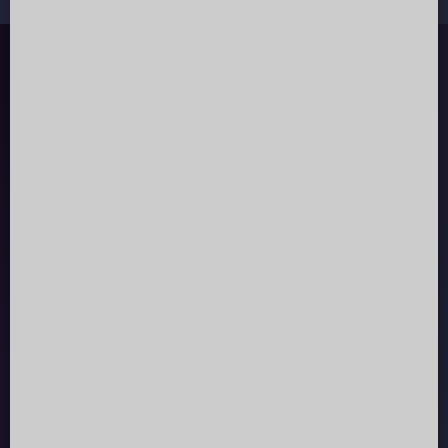
Service
info@men-tantra.de
Sicher bezahlen:
Newsletter